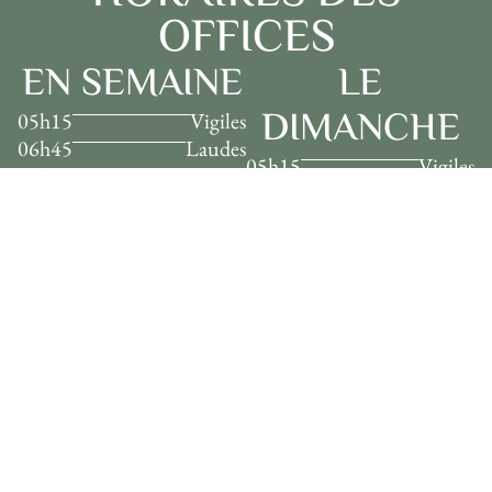
OFFICES
EN SEMAINE
LE
DIMANCHE
05h15
Vigiles
06h45
Laudes
05h15
Vigiles
09h30
Tierce et messe
06h45
Laudes
12h45
Sexte
10h00
Tierce et messe
14h45
None
12h45
Sexte et None
18h30
Vêpres
18h30
Vêpres et Adoration
20h30
Complies
du Saint-Sacrement
(jusqu'à 19h00)
20h30
Complies