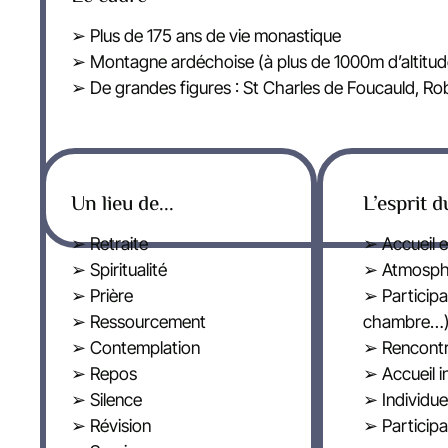
➢ Plus de 175 ans de vie monastique
➢ Montagne ardéchoise (à plus de 1000m d’altitud
➢ De grandes figures : St Charles de Foucauld, R
Un lieu de...
L’esprit d
➢ Retraite
➢ Accueil e
➢ Spiritualité
➢ Atmosphè
➢ Prière
➢ Participa
➢ Ressourcement
chambre…
➢ Contemplation
➢ Rencontre
➢ Repos
➢ Accueil i
➢ Silence
➢ Individue
➢ Révision
➢ Participat