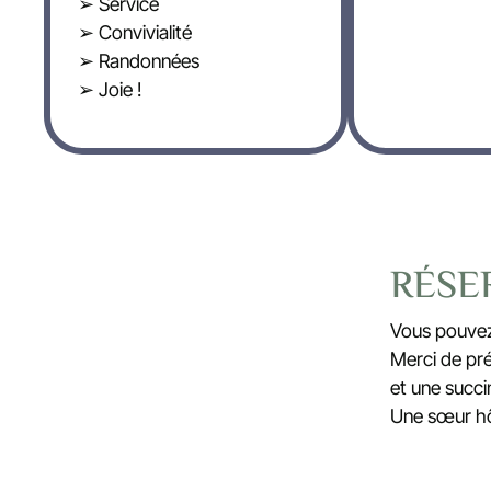
➢ Service
➢ Convivialité
➢ Randonnées
➢ Joie !
RÉSE
Vous pouvez 
Merci de pré
et une succi
Une sœur hôt