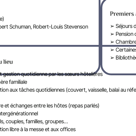
Premiers 
e)
➢ Séjours d
obert Schuman, Robert-Louis Stevenson
➢ Pension 
➢ Chambres 
➢ Certaines
➢ Biblioth
u lieu
t gestion quotidienne par les sœurs hôtelières
re familiale
tion aux tâches quotidiennes (couvert, vaisselle, balai au ré
)
 et échanges entre les hôtes (repas parlés)
ntergénérationnel
ls, couples, familles, groupes…
ion libre à la messe et aux offices