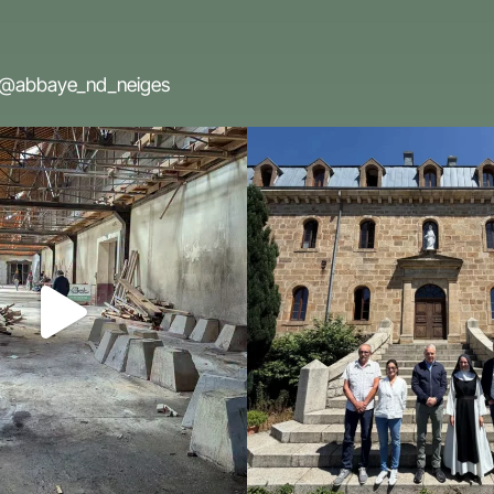
@abbaye_nd_neiges