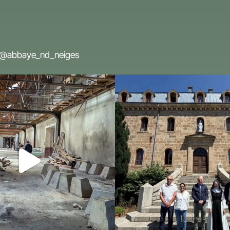
@abbaye_nd_neiges