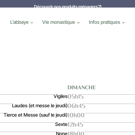
Découvrir nos produits ménagers
L’abbaye
Vie monastique
Infos pratiques
DIMANCHE
05h15
Vigiles
06h45
Laudes (et messe le jeudi)
10h00
Tierce et Messe (sauf le jeudi)
12h45
Sexte
18h00
None